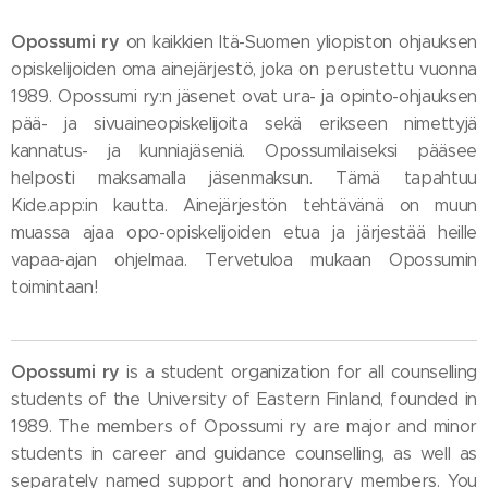
Opossumi ry
on kaikkien Itä-Suomen yliopiston ohjauksen
opiskelijoiden oma ainejärjestö, joka on perustettu vuonna
1989. Opossumi ry:n jäsenet ovat ura- ja opinto-ohjauksen
pää- ja sivuaineopiskelijoita sekä erikseen nimettyjä
kannatus- ja kunniajäseniä. Opossumilaiseksi pääsee
helposti maksamalla jäsenmaksun. Tämä tapahtuu
Kide.app:in kautta. Ainejärjestön tehtävänä on muun
muassa ajaa opo-opiskelijoiden etua ja järjestää heille
vapaa-ajan ohjelmaa. Tervetuloa mukaan Opossumin
toimintaan!
Opossumi ry
is a student organization for all counselling
students of the University of Eastern Finland, founded in
1989. The members of Opossumi ry are major and minor
students in career and guidance counselling, as well as
separately named support and honorary members. You