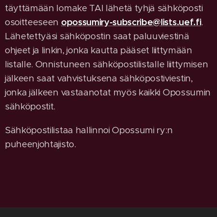
täyttämään lomake TAI lähetä tyhjä sähköposti
osoitteeseen
opossumiry-subscribe@lists.uef.fi
.
Lähetettyäsi sähköpostin saat paluuviestinä
ohjeet ja linkin, jonka kautta pääset liittymään
listalle. Onnistuneen sähköpostilistalle liittymisen
jälkeen saat vahvistuksena sähköpostiviestin,
jonka jälkeen vastaanotat myös kaikki Opossumin
sähköpostit.
Sähköpostilistaa hallinnoi Opossumi ry:n
puheenjohtajisto.