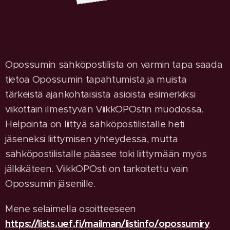
Opossumin sähköpostilista on varmin tapa saada
tietoa Opossumin tapahtumista ja muista
tärkeistä ajankohtaisista asioista esimerkiksi
viikottain ilmestyvän ViikkOPOstin muodossa.
Helpointa on liittyä sähköpostilistalle heti
jäseneksi liittymisen yhteydessä, mutta
sähköpostilistalle pääsee toki liittymään myös
jälkikäteen. ViikkOPOsti on tarkoitettu vain
Opossumin jäsenille.
Mene selaimella osoitteeseen
https://lists.uef.fi/mailman/listinfo/opossumiry